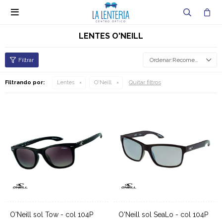

LENTES O'NEILL
Recomendados
Quitar filtros
Filtrando por:
Lentes
O'Neill
O'Neill sol Tow - col 104P
O'Neill sol SeaLo - col 104P