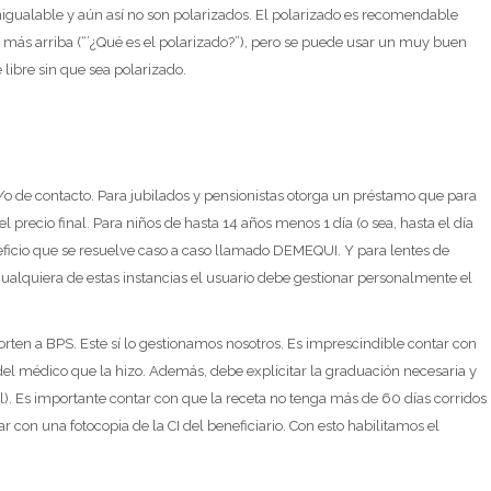
nigualable y aún así no son polarizados. El polarizado es recomendable
más arriba (“’¿Qué es el polarizado?”), pero se puede usar un muy buen
 libre sin que sea polarizado.
y/o de contacto. Para jubilados y pensionistas otorga un préstamo que para
recio final. Para niños de hasta 14 años menos 1 día (o sea, hasta el día
neficio que se resuelve caso a caso llamado DEMEQUI. Y para lentes de
 cualquiera de estas instancias el usuario debe gestionar personalmente el
porten a BPS. Este sí lo gestionamos nosotros. Es imprescindible contar con
del médico que la hizo. Además, debe explicitar la graduación necesaria y
l). Es importante contar con que la receta no tenga más de 60 días corridos
 con una fotocopia de la CI del beneficiario. Con esto habilitamos el