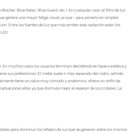
 Blocker, Blue Relax, Blue Guard, etc.). En cualquier caso, el filtro de luz
 que genera una mayor fatiga visual ya que – para ponerlo en simples
ión. Entre las fuentes de luz que más emiten esta radiación están los
s LED.
. En muchos casos los usuarios terminan decidiendo en base a estética y
ene sus preferencias. El metal suele ir más separado del rostro, admite
malmente tiene un calce muy cómodo y anatómico, ofrece un sinfín de
raduaciones altas ya que disimula mejor el espesor de los cristales. La
ristales para disminuir los reflejos de luz que se generan sobre los mismos