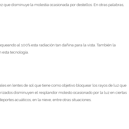
vez que disminuye la molestia ocasionada por destellos. En otras palabras,
loqueando al 100% esta radiación tan dañina para la vista. También la
esta tecnología.
les en lentes de sol que tiene como objetivo bloquear los rayos de luz que
olarizados disminuyen el resplandor molesto ocasionado por la luz en ciertas
eportes acuáticos, en la nieve, entre otras situaciones.