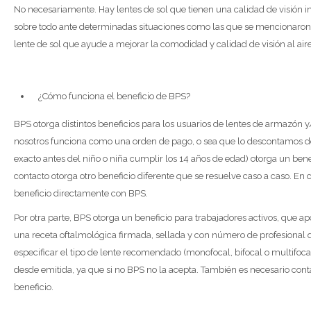
No necesariamente. Hay lentes de sol que tienen una calidad de visión i
sobre todo ante determinadas situaciones como las que se mencionaron 
lente de sol que ayude a mejorar la comodidad y calidad de visión al aire
¿Cómo funciona el beneficio de BPS?
BPS otorga distintos beneficios para los usuarios de lentes de armazón 
nosotros funciona como una orden de pago, o sea que lo descontamos del p
exacto antes del niño o niña cumplir los 14 años de edad) otorga un be
contacto otorga otro beneficio diferente que se resuelve caso a caso. En
beneficio directamente con BPS.
Por otra parte, BPS otorga un beneficio para trabajadores activos, que a
una receta oftalmológica firmada, sellada y con número de profesional 
especificar el tipo de lente recomendado (monofocal, bifocal o multifoca
desde emitida, ya que si no BPS no la acepta. También es necesario contar
beneficio.