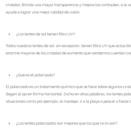
cristales. Brinda una mayor transparencia y mejora los contrastes, a la 
ayuda a lograr una mejor calidad de visión.
¿Los lentes de sol tienen filtro UV?
Todos nuestros lentes de sol, sin excepción, tienen filtro UV que actúa b
enorme mayoría de los cristales de aumento que vendemos cuentan con 
¿Qué es el polarizado?
El polarizado es un tratamiento químico que se hace sobre algunos crista
llegan al ojo en forma horizontal. Dicho en otras palabras, los lentes p
situaciones como por ejemplo, al manejar, ir a la playa o pescar o hacer d
¿Los lentes polarizados son mejores que los que no lo son?