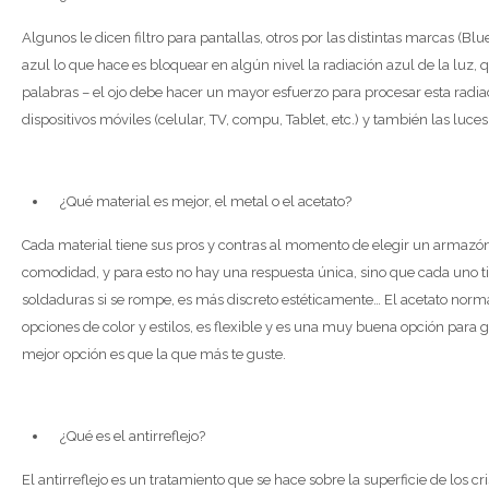
Algunos le dicen filtro para pantallas, otros por las distintas marcas (Blue
azul lo que hace es bloquear en algún nivel la radiación azul de la luz,
palabras – el ojo debe hacer un mayor esfuerzo para procesar esta radiac
dispositivos móviles (celular, TV, compu, Tablet, etc.) y también las luce
¿Qué material es mejor, el metal o el acetato?
Cada material tiene sus pros y contras al momento de elegir un armazón
comodidad, y para esto no hay una respuesta única, sino que cada uno ti
soldaduras si se rompe, es más discreto estéticamente… El acetato nor
opciones de color y estilos, es flexible y es una muy buena opción para g
mejor opción es que la que más te guste.
¿Qué es el antirreflejo?
El antirreflejo es un tratamiento que se hace sobre la superficie de los c