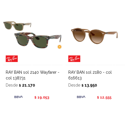
RAY BAN sol 2140 Wayfarer -
RAY BAN sol 2180 - col
col 138731
616613
Desde
21.170
Desde
13.950
$
$
19.053
12.555
$
$