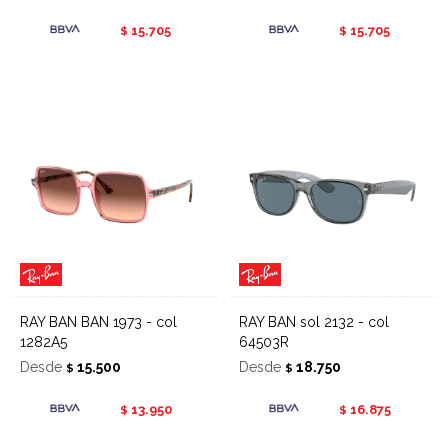
15.705
15.705
$
$
RAY BAN BAN 1973 - col
RAY BAN sol 2132 - col
1282A5
64503R
Desde
15.500
Desde
18.750
$
$
13.950
16.875
$
$