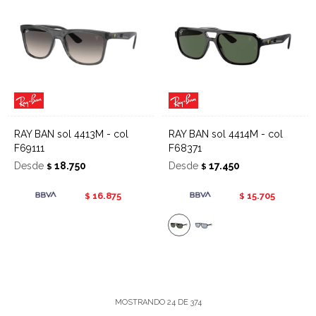
RAY BAN sol 4413M - col
RAY BAN sol 4414M - col
F69111
F68371
Desde
18.750
Desde
17.450
$
$
16.875
15.705
$
$
MOSTRANDO
24
DE
374