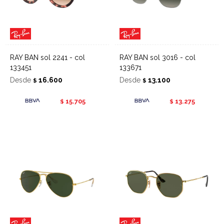
RAY BAN sol 2241 - col
RAY BAN sol 3016 - col
133451
133671
Desde
16.600
Desde
13.100
$
$
15.705
13.275
$
$