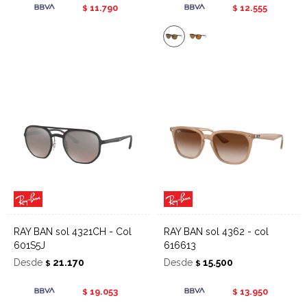
11.790
12.555
$
$
RAY BAN sol 4321CH - Col
RAY BAN sol 4362 - col
601S5J
616613
Desde
21.170
Desde
15.500
$
$
19.053
13.950
$
$