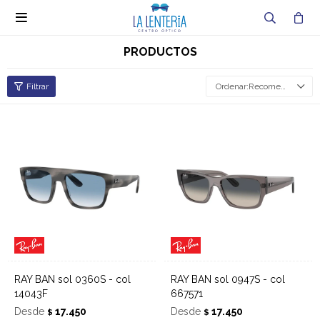

PRODUCTOS
Recomendados
RAY BAN sol 0360S - col
RAY BAN sol 0947S - col
14043F
667571
Desde
17.450
Desde
17.450
$
$