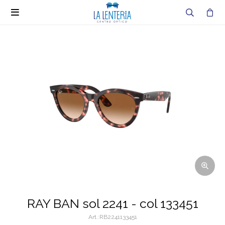

RAY BAN sol 2241 - col 133451
RB2241133451