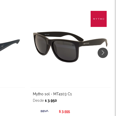
Mytho sol - MT4103 C1
Desde
3.950
$
3.555
$