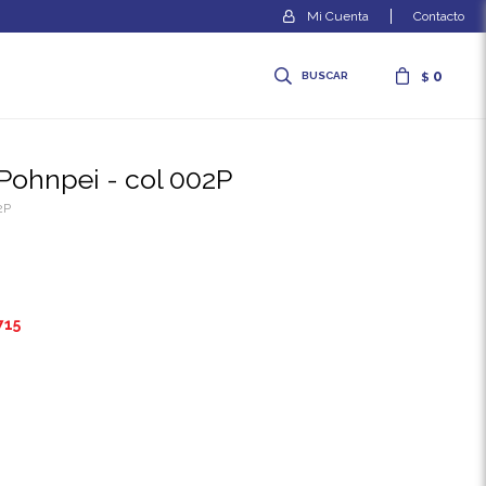
Contacto
0
$
ol Pohnpei - col 002P
2P
715