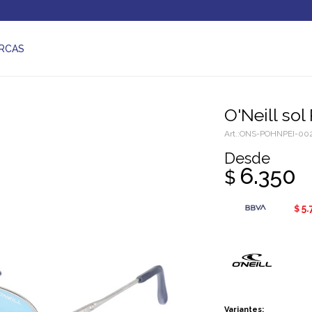
RCAS
O'Neill s
ONS-POHNPEI-00
Desde
6.350
$
5.
$
Variantes: