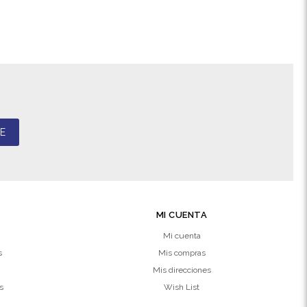
E
MI CUENTA
Mi cuenta
s
Mis compras
Mis direcciones
s
Wish List