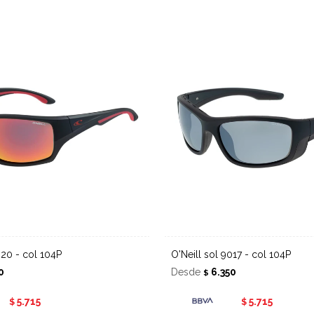
9020 - col 104P
O'Neill sol 9017 - col 104P
0
Desde
6.350
$
5.715
5.715
$
$