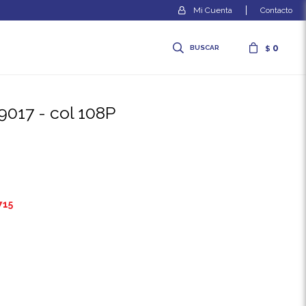
Contacto
0
$
l 9017 - col 108P
715