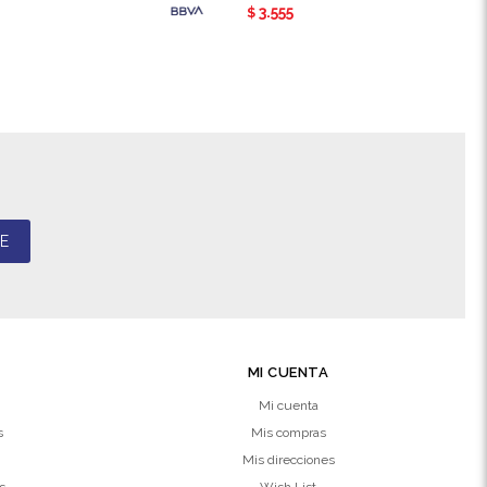
3.555
$
E
MI CUENTA
Mi cuenta
s
Mis compras
Mis direcciones