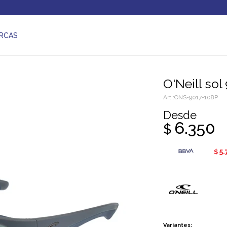
RCAS
O'Neill so
ONS-9017-108P
Desde
6.350
$
5.
$
Variantes: