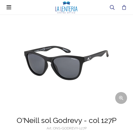

O'Neill sol Godrevy - col 127P
ONS-GODREVY-127P