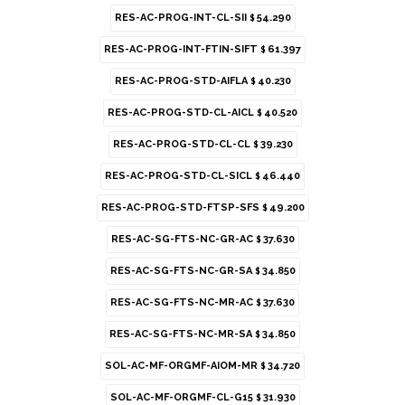
RES-AC-PROG-INT-CL-SII
54.290
$
Material
Acetato, Acetato
RES-AC-PROG-INT-FTIN-SIFT
61.397
$
Productos que te pueden interesar
RES-AC-PROG-STD-AIFLA
40.230
$
RES-AC-PROG-STD-CL-AICL
40.520
$
RES-AC-PROG-STD-CL-CL
39.230
$
RES-AC-PROG-STD-CL-SICL
46.440
$
RES-AC-PROG-STD-FTSP-SFS
49.200
$
RES-AC-SG-FTS-NC-GR-AC
37.630
$
RES-AC-SG-FTS-NC-GR-SA
34.850
$
RES-AC-SG-FTS-NC-MR-AC
37.630
$
Prada sol SPR A02 - 17N60B
RES-AC-SG-FTS-NC-MR-SA
Prada sol SPR 65Z - ZVN09T
34.850
$
Desde
27.500
Desde
27.500
$
$
SOL-AC-MF-ORGMF-AIOM-MR
34.720
$
24.750
24.750
$
$
SOL-AC-MF-ORGMF-CL-G15
31.930
$