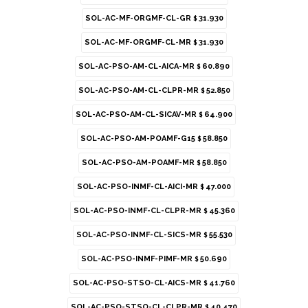
SOL-AC-MF-ORGMF-CL-GR
31.930
$
SOL-AC-MF-ORGMF-CL-MR
31.930
$
SOL-AC-PSO-AM-CL-AICA-MR
60.890
$
¡SUSCRIBITE Y RECIBÍ TODAS NUESTRAS NOVEDADES!
SOL-AC-PSO-AM-CL-CLPR-MR
52.850
$
SUSCRIBIRME
SOL-AC-PSO-AM-CL-SICAV-MR
64.900
$
SOL-AC-PSO-AM-POAMF-G15
58.850
$
REDES
SOL-AC-PSO-AM-POAMF-MR
58.850
$


SOL-AC-PSO-INMF-CL-AICI-MR
47.000
$
SOL-AC-PSO-INMF-CL-CLPR-MR
45.360
$
SOL-AC-PSO-INMF-CL-SICS-MR
55.530
$
SOL-AC-PSO-INMF-PIMF-MR
50.690
$
SOL-AC-PSO-STSO-CL-AICS-MR
41.760
© Copyright 2026 / La Lenteria
$
SOL-AC-PSO-STSO-CL-CLPR-MR
40.470
$