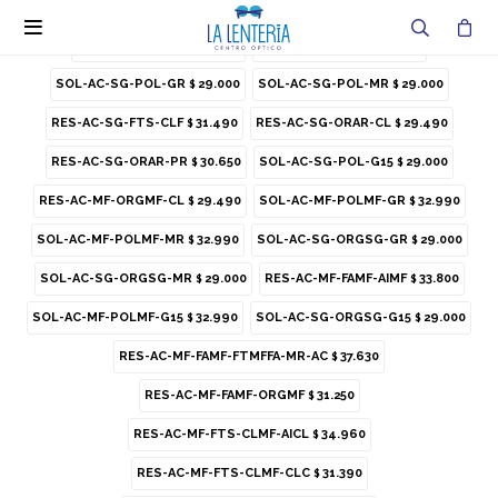
RES-AC-SG-FLA
31.250
RES-AC-OC-FLAO
35.888
$
$

RES-AC-OC-SIAS
34.490
RES-AC-OC-SIOC
47.600
$
$
SOL-AC-SG-POL-GR
29.000
SOL-AC-SG-POL-MR
29.000
$
$
RES-AC-SG-FTS-CLF
31.490
RES-AC-SG-ORAR-CL
29.490
$
$
RES-AC-SG-ORAR-PR
30.650
SOL-AC-SG-POL-G15
29.000
$
$
RES-AC-MF-ORGMF-CL
29.490
SOL-AC-MF-POLMF-GR
32.990
$
$
SOL-AC-MF-POLMF-MR
32.990
SOL-AC-SG-ORGSG-GR
29.000
$
$
SOL-AC-SG-ORGSG-MR
29.000
RES-AC-MF-FAMF-AIMF
33.800
$
$
SOL-AC-MF-POLMF-G15
32.990
SOL-AC-SG-ORGSG-G15
29.000
$
$
RES-AC-MF-FAMF-FTMFFA-MR-AC
37.630
$
RES-AC-MF-FAMF-ORGMF
31.250
$
RES-AC-MF-FTS-CLMF-AICL
34.960
$
Prada sol SPR 17W - 1AB-5S0
RES-AC-MF-FTS-CLMF-CLC
31.390
$
SPR 17W 1AB-5S0