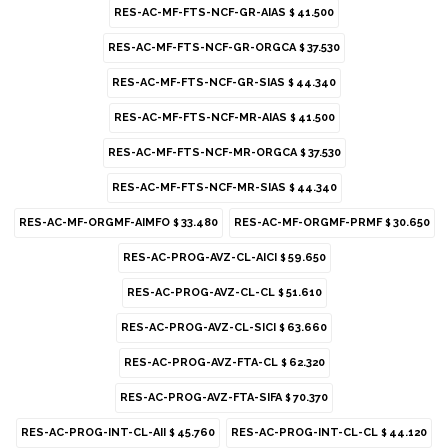
RES-AC-MF-FTS-NCF-GR-AIAS
Desde
41.500
$
25.500
$
RES-AC-MF-FTS-NCF-GR-ORGCA
37.530
$
RES-AC-MF-FTS-NCF-GR-SIAS
44.340
$
24.750
$
RES-AC-MF-FTS-NCF-MR-AIAS
41.500
$
RES-AC-MF-FTS-NCF-MR-ORGCA
37.530
$
RES-AC-MF-FTS-NCF-MR-SIAS
44.340
$
Variantes:
RES-AC-MF-ORGMF-AIMFO
33.480
RES-AC-MF-ORGMF-PRMF
30.650
$
$
RES-AC-PROG-AVZ-CL-AICI
59.650
$
RES-AC-PROG-AVZ-CL-CL
51.610
$
Métodos y costos de envío
RES-AC-PROG-AVZ-CL-SICI
63.660
$
RES-AC-PROG-AVZ-FTA-CL
62.320
$
CARACTERÍSTICAS
RES-AC-PROG-AVZ-FTA-SIFA
70.370
$
Forma
Rectangular, Rectangular
RES-AC-PROG-INT-CL-AII
45.760
RES-AC-PROG-INT-CL-CL
44.120
$
$
Sección
Mujer, Mujer