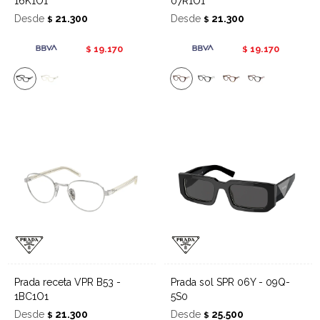
16K1O1
07R1O1
Desde
21.300
Desde
21.300
$
$
19.170
19.170
$
$
Prada receta VPR B53 -
Prada sol SPR 06Y - 09Q-
1BC1O1
5S0
Desde
21.300
Desde
25.500
$
$