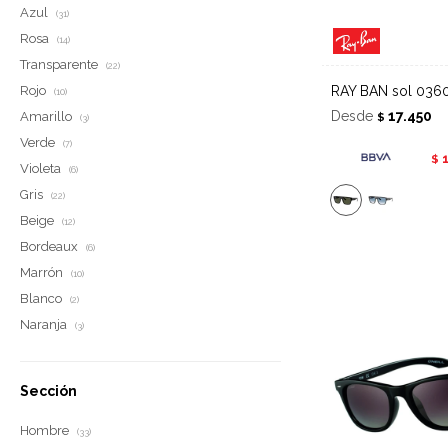
Azul
(31)
Rosa
(14)
Transparente
(22)
Rojo
RAY BAN sol 0360
(10)
Desde
17.450
Amarillo
$
(3)
Verde
(7)
$
Violeta
(6)
Gris
(22)
Beige
(12)
Bordeaux
(6)
Marrón
(10)
Blanco
(2)
Naranja
(3)
Sección
Hombre
(33)