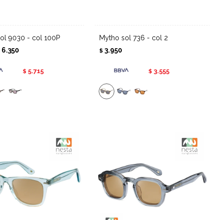
l sol 9030 - col 100P
Mytho sol 736 - col 2
6.350
3.950
$
$
5.715
3.555
$
$