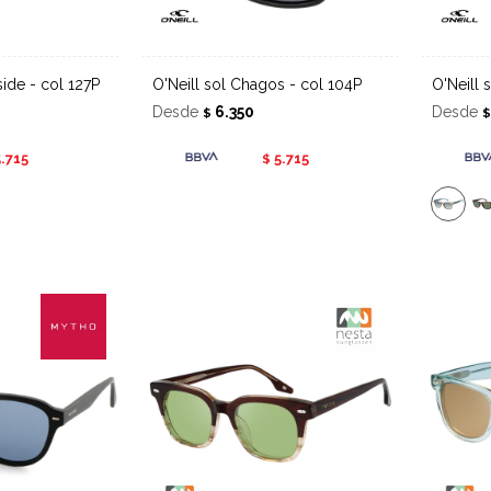
side - col 127P
O'Neill sol Chagos - col 104P
O'Neil
Desde
6.350
Desde
$
5.715
5.715
$