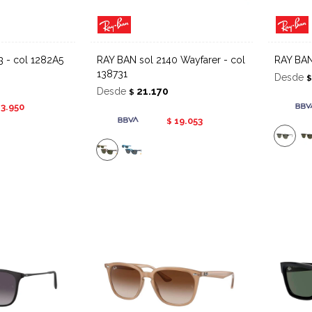
3 - col 1282A5
RAY BAN sol 2140 Wayfarer - col
RAY BA
138731
Desde
Desde
21.170
$
13.950
19.053
$