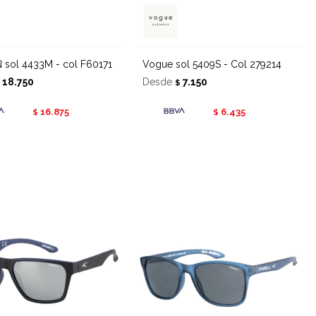
N sol 4433M - col F60171
Vogue sol 5409S - Col 279214
18.750
Desde
7.150
$
$
16.875
6.435
$
$