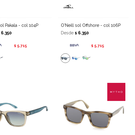
l sol Pakala - col 104P
O'Neill sol Offshore - col 106P
6.350
Desde
6.350
$
$
5.715
5.715
$
$