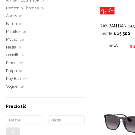
Armani Exchange
(5)
Benson & Thomas
(8)
Guess
(2)
Karün
(2)
RAY BAN BAN 197
Miraflex
(4)
Desde
15.500
$
Mytho
(24)
$
Nesta
(8)
O'Neill
(7)
Prada
(10)
Ralph
(1)
Ray Ban
(17)
Vogue
(11)
Precio
($)
OK