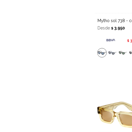
Mytho sol 738 - c
Desde
3.950
$
$