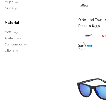
Mujer
(29)
Niños
(5)
O'Neill sol Tow -
Material
Desde
6.350
$
Metal
(13)
$
Acetato
(76)
Combinados
(6)
Ultem
(3)