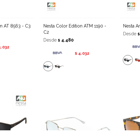
ion AT 8563 - C3
Nesta Color Edition ATM 1190 -
Nesta A
C2
Desde
Desde
4.480
$
4.032
4.032
$