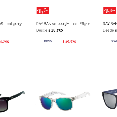
S - col 90131
RAY BAN sol 4413M - col F69111
RAY BA
Desde
18.750
Desde
$
15.705
16.875
$