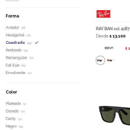
Forma
Aviador
RAY BAN sol 418
(18)
Hexagonal
Desde
13.100
(16)
$
Cuadrado
(99)
$
Redondo
(59)
Rectangular
(61)
Cat-Eye
(85)
Envolvente
(12)
Color
Plateado
(9)
Dorado
(12)
Carey
(32)
Negro
(49)