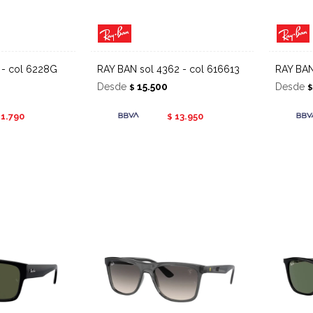
7 - col 6228G
RAY BAN sol 4362 - col 616613
RAY BA
Desde
15.500
Desde
$
11.790
13.950
$