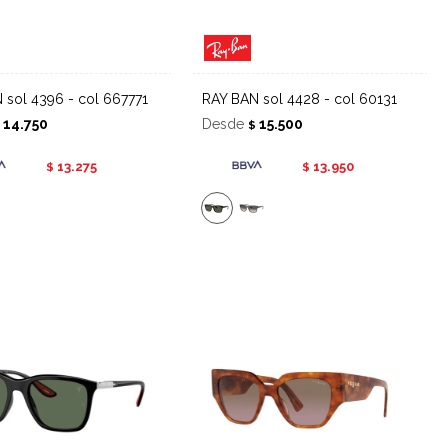
N sol 4396 - col 667771
RAY BAN sol 4428 - col 60131
14.750
Desde
15.500
$
$
13.275
13.950
$
$