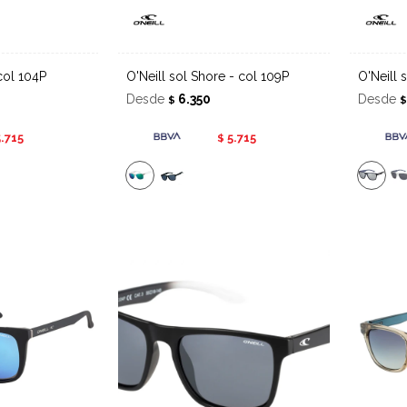
 col 104P
O'Neill sol Shore - col 109P
O'Neil
Desde
6.350
Desde
$
5.715
5.715
$