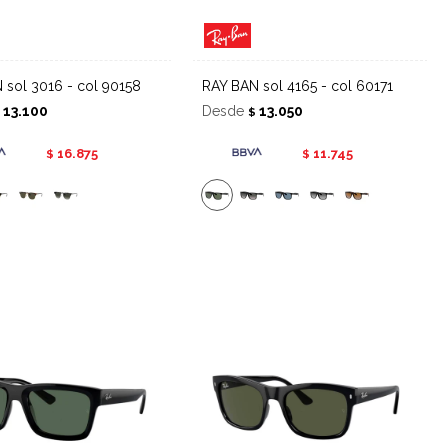
N sol 3016 - col 90158
RAY BAN sol 4165 - col 60171
13.100
Desde
13.050
$
$
16.875
11.745
$
$