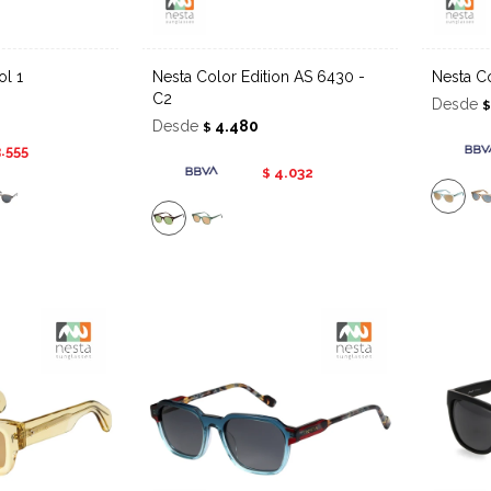
ol 1
Nesta Color Edition AS 6430 -
Nesta 
C2
Desde
Desde
4.480
$
3.555
4.032
$