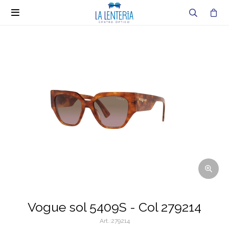

Vogue sol 5409S - Col 279214
279214