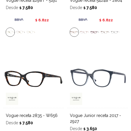
Vogue receta 4298T - 5191
Vogue receta 5424B - 2864
Desde
7.580
Desde
7.580
$
$
6.822
6.822
$
$
Vogue receta 2835 - W656
Vogue Junior receta 2017 -
2927
Desde
7.580
$
Desde
3.650
$