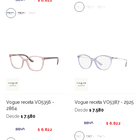
6.822
$
Vogue receta VO5356 -
Vogue receta VO5387 - 2925
2864
Desde
7.580
$
Desde
7.580
$
6.822
$
6.822
$