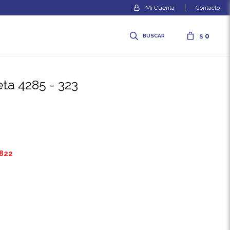
Contacto
0
$
eta 4285 - 323
.822