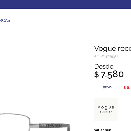
RCAS
Vogue rec
VO4285323
Desde
7.580
$
6
$
Variantes: