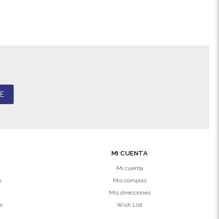
E
MI CUENTA
Mi cuenta
s
Mis compras
Mis direcciones
s
Wish List