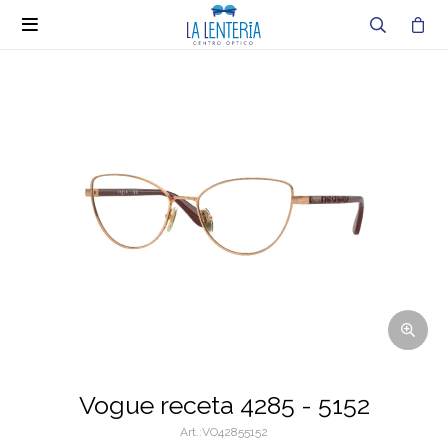

Vogue receta 4285 - 5152
VO42855152