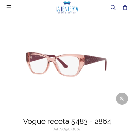

Vogue receta 5483 - 2864
VO54832864