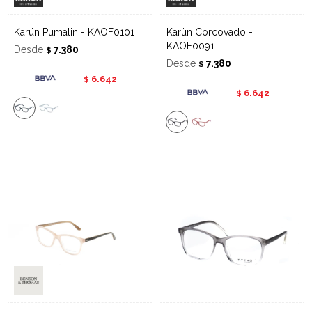
Karün Pumalin - KAOF0101
Karün Corcovado -
KAOF0091
Desde
7.380
$
Desde
7.380
$
6.642
$
6.642
$