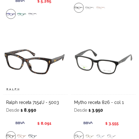
5.265
$
Ralph receta 7154U - 5003
Mytho receta 826 - col 1
Desde
8.990
Desde
3.950
$
$
8.091
3.555
$
$