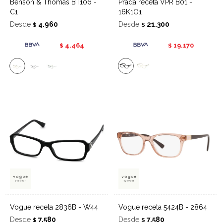
Benson & Thomas BT106 -
Prada receta VPR B01 -
C1
16K1O1
Desde
4.960
Desde
21.300
$
$
4.464
19.170
$
$
Vogue receta 2836B - W44
Vogue receta 5424B - 2864
Desde
7.580
Desde
7.580
$
$