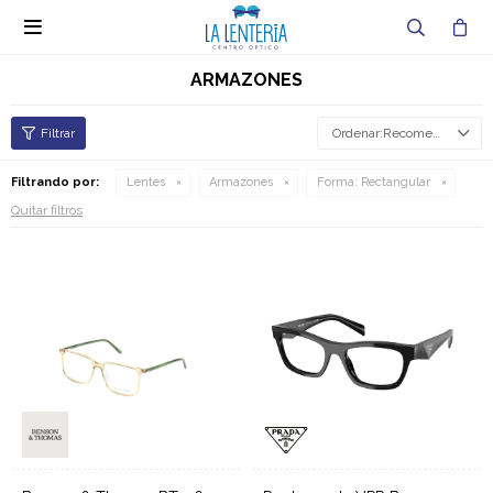

ARMAZONES
Recomendados
Filtrando por:
Lentes
Armazones
Forma:
Rectangular
Quitar filtros