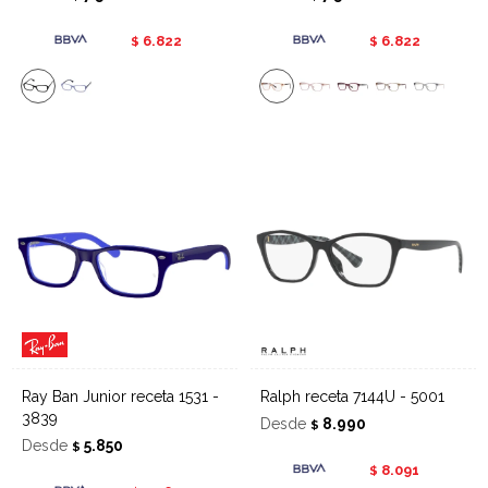
6.822
6.822
$
$
Ray Ban Junior receta 1531 -
Ralph receta 7144U - 5001
3839
Desde
8.990
$
Desde
5.850
$
8.091
$