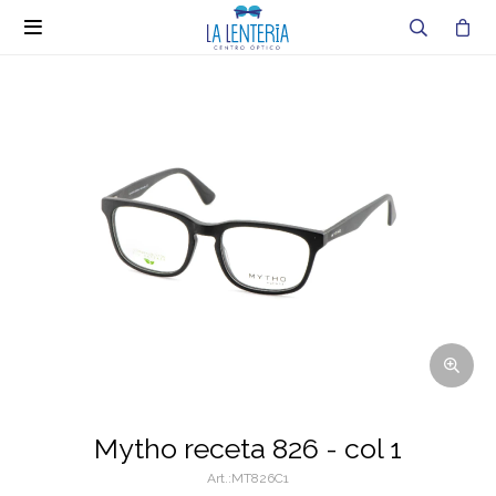

Mytho receta 826 - col 1
MT826C1