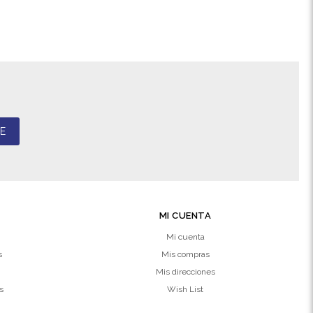
E
MI CUENTA
Mi cuenta
s
Mis compras
Mis direcciones
s
Wish List