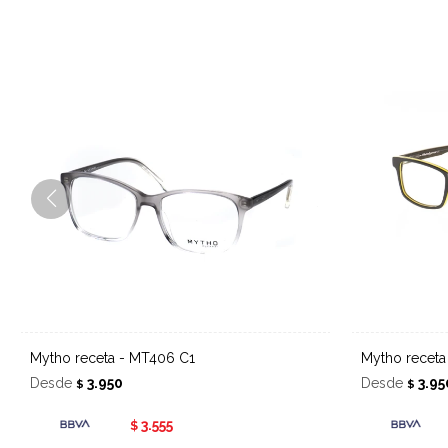
Mytho receta - MT406 C1
Mytho recet
Desde
3.950
Desde
3.95
$
$
3.555
$