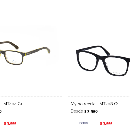
a - MT404 C1
Mytho receta - MT208 C1
0
Desde
3.950
$
3.555
3.555
$
$