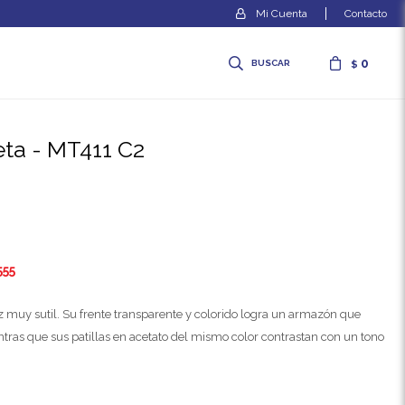
Contacto
0
$
eta - MT411 C2
555
ez muy sutil. Su frente transparente y colorido logra un armazón que
ntras que sus patillas en acetato del mismo color contrastan con un tono