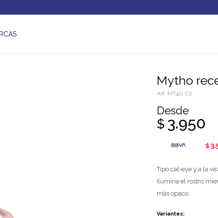
RCAS
Mytho rec
MT411 C2
Desde
3.950
$
3.
$
Tipo cat-eye y a la v
ilumina el rostro mie
más opaco.
Variantes: