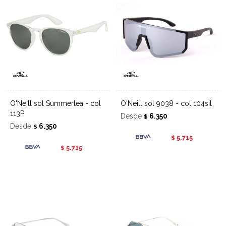
O'Neill sol Summerlea - col
O'Neill sol 9038 - col 104sil
113P
Desde
6.350
$
Desde
6.350
$
5.715
$
5.715
$