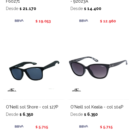
F60271
- 92023A
Desde
21.170
Desde
14.400
$
$
19.053
12.960
$
$
O'Neill sol Shore - col 127P
O'Neill sol Kealia - col 104P
Desde
6.350
Desde
6.350
$
$
5.715
5.715
$
$