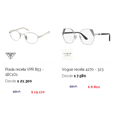
Prada receta VPR B53 -
Vogue receta 4270 - 323
1BC1O1
Desde
7.580
$
Desde
21.300
$
6.822
$
19.170
$