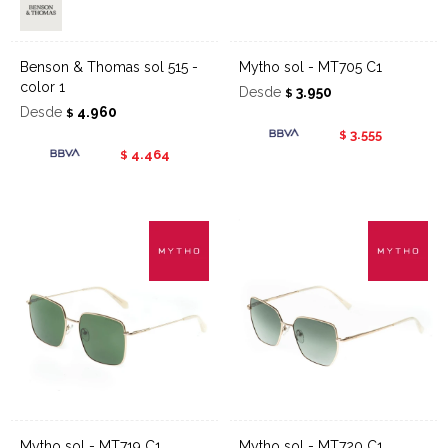
Benson & Thomas sol 515 -
Mytho sol - MT705 C1
color 1
Desde
3.950
$
Desde
4.960
$
3.555
$
4.464
$
Mytho sol - MT719 C1
Mytho sol - MT720 C1