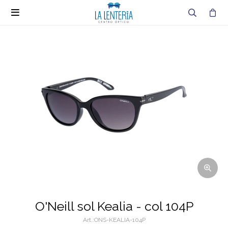

O'Neill sol Kealia - col 104P
ONS-KEALIA-104P