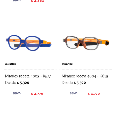
4.464
$
Miraflex receta 4003 - K577
Miraflex receta 4004 - K619
Desde
5.300
Desde
5.300
$
$
4.770
4.770
$
$