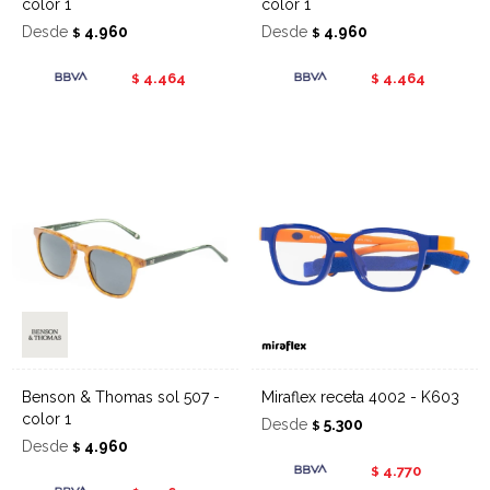
color 1
color 1
Desde
4.960
Desde
4.960
$
$
4.464
4.464
$
$
Benson & Thomas sol 507 -
Miraflex receta 4002 - K603
color 1
Desde
5.300
$
Desde
4.960
$
4.770
$