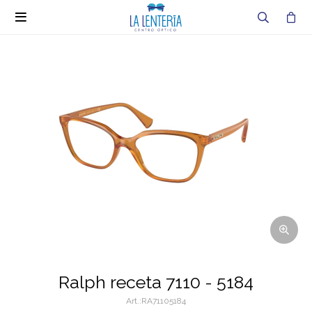

Ralph receta 7110 - 5184
RA71105184