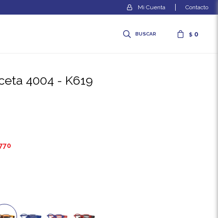
Contacto
0
$
receta 4004 - K619
.770