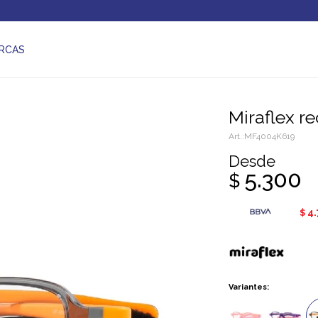
RCAS
Miraflex 
MF4004K619
Desde
5.300
$
4
$
Variantes: