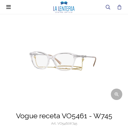

Vogue receta VO5461 - W745
VO5461W745