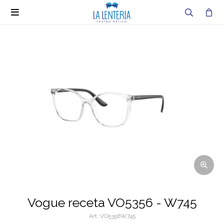

Vogue receta VO5356 - W745
VO5356W745