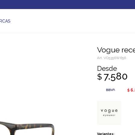
RCAS
Vogue re
VO5356W656
Desde
7.580
$
6
$
Variantes: