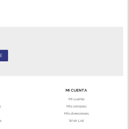
E
MI CUENTA
Mi cuenta
s
Mis compras
Mis direcciones
s
Wish List