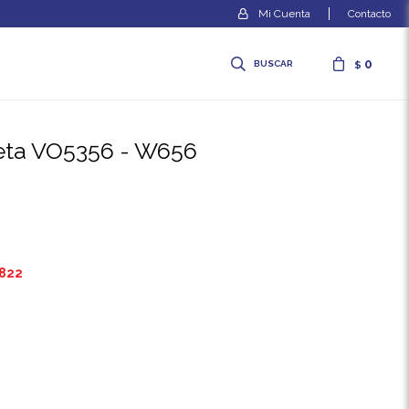
Contacto
0
$
ceta VO5356 - W656
.822