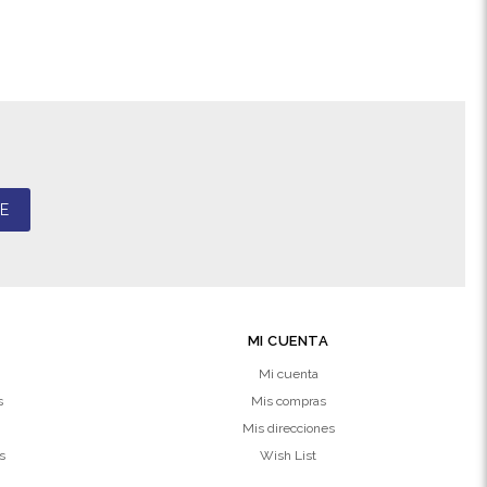
E
MI CUENTA
Mi cuenta
s
Mis compras
Mis direcciones
s
Wish List