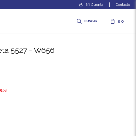
Contacto
0
$
eta 5527 - W656
.822