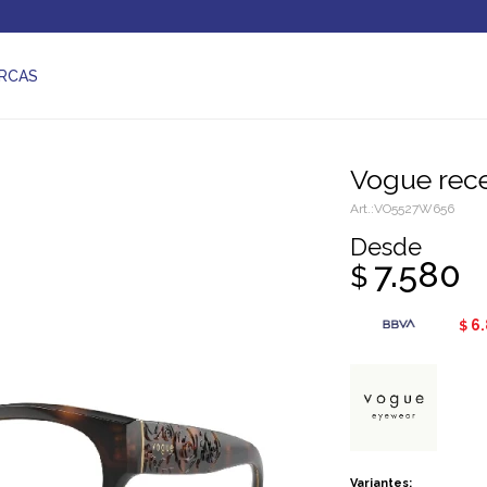
RCAS
Vogue rec
VO5527W656
Desde
7.580
$
6
$
Variantes: