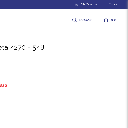
Contacto
0
$
eta 4270 - 548
.822