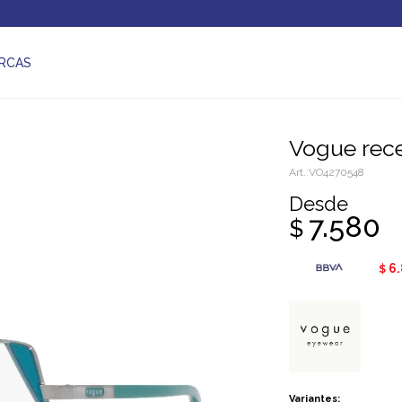
RCAS
Vogue rec
VO4270548
Desde
7.580
$
6
$
Variantes: