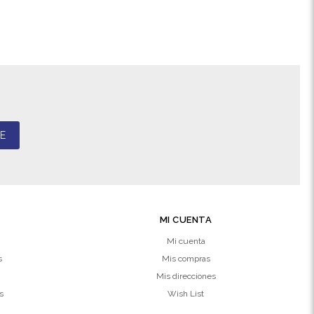
E
MI CUENTA
Mi cuenta
s
Mis compras
Mis direcciones
s
Wish List