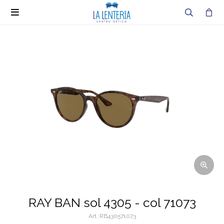

RAY BAN sol 4305 - col 71073
RB430571073