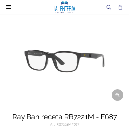

Ray Ban receta RB7221M - F687
RB7221MF687