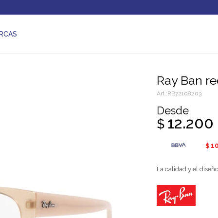
RCAS
Ray Ban r
RB72108203
Desde
12.200
$
1
$
La calidad y el diseñ