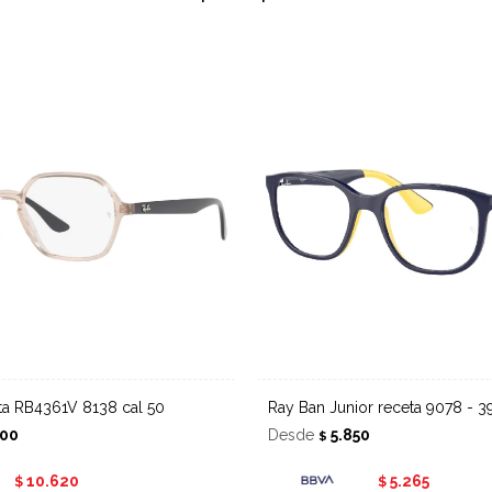
eta RB4361V 8138 cal 50
Ray Ban Junior receta 9078 - 3
800
Desde
5.850
$
10.620
5.265
$
$