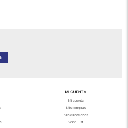
E
MI CUENTA
Mi cuenta
s
Mis compras
Mis direcciones
s
Wish List