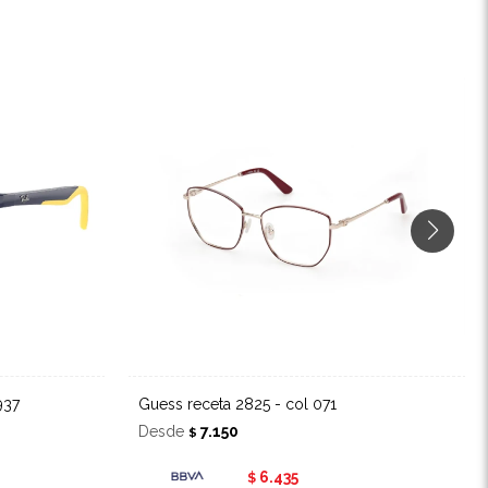
937
Guess receta 2825 - col 071
Desde
7.150
$
6.435
$