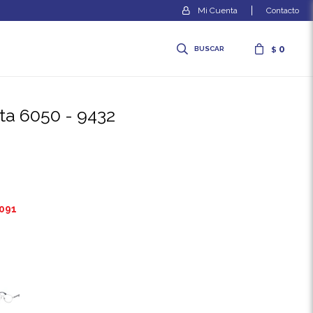
Contacto
0
$
eta 6050 - 9432
.091