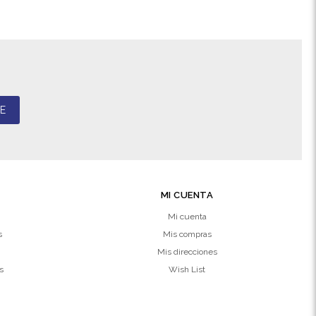
E
MI CUENTA
Mi cuenta
s
Mis compras
Mis direcciones
s
Wish List