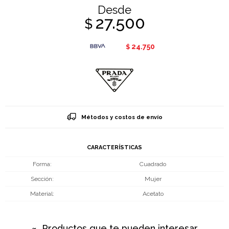
Desde
27.500
$
24.750
$
Métodos y costos de envío
CARACTERÍSTICAS
Forma
Cuadrado
Sección
Mujer
Material
Acetato
Productos que te pueden interesar