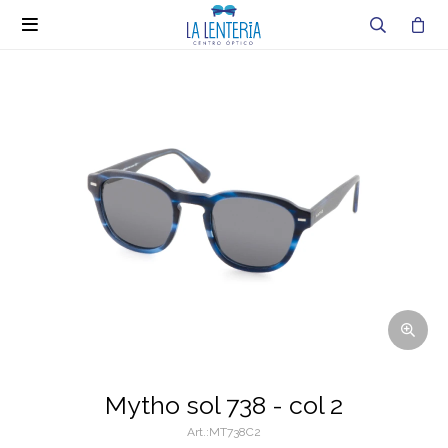

Mytho sol 738 - col 2
MT738C2