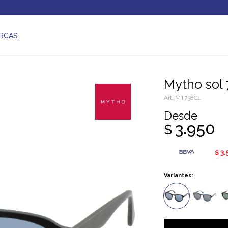
RCAS
Mytho sol 
MT738C1
Desde
3.950
$
3.
$
Variantes: