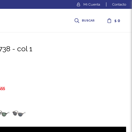
Contacto
0
$
738 - col 1
555