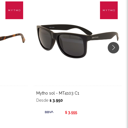
Mytho sol - MT4103 C1
Desde
3.950
$
3.555
$