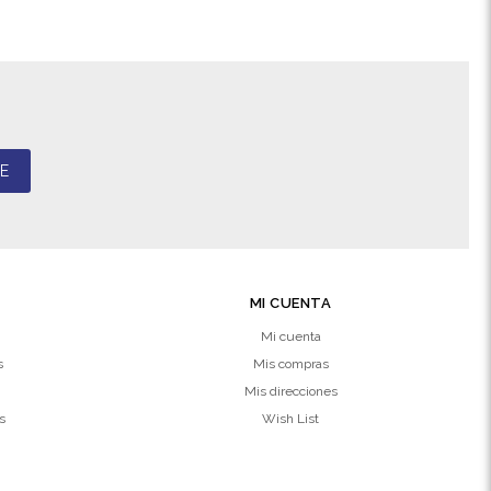
E
MI CUENTA
Mi cuenta
s
Mis compras
Mis direcciones
s
Wish List