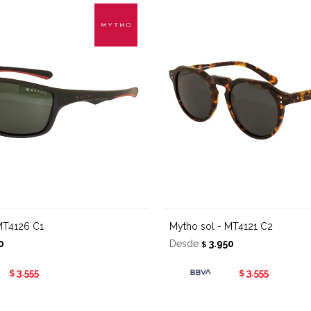
 MT4126 C1
Mytho sol - MT4121 C2
0
Desde
3.950
$
3.555
3.555
$
$