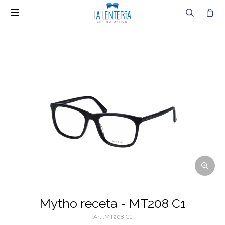

Mytho receta - MT208 C1
MT208 C1