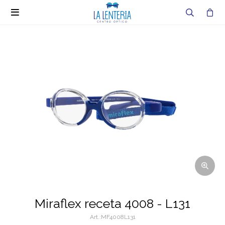

Miraflex receta 4008 - L131
MF4008L131