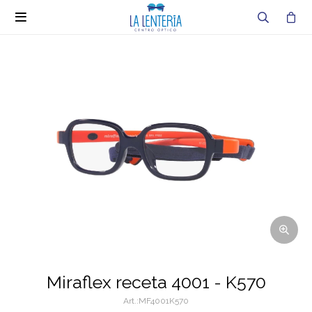

Miraflex receta 4001 - K570
MF4001K570