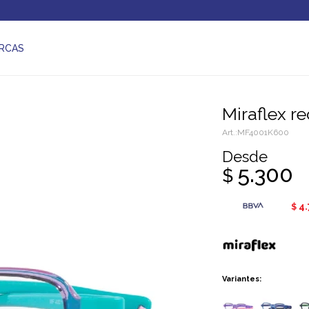
RCAS
Miraflex 
MF4001K600
Desde
5.300
$
4
$
Variantes: