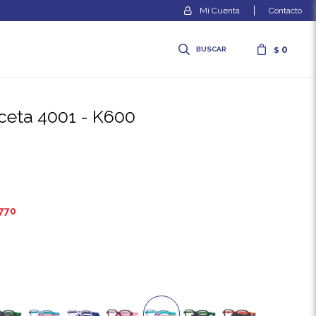
Contacto
0
$
receta 4001 - K600
.770