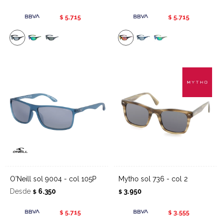
5.715
5.715
$
$
O'Neill sol 9004 - col 105P
Mytho sol 736 - col 2
Desde
6.350
3.950
$
$
5.715
3.555
$
$