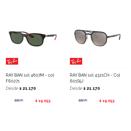
RAY BAN sol 4607M - col
RAY BAN sol 4321CH - Col
F60271
601S5J
Desde
21.170
Desde
21.170
$
$
19.053
19.053
$
$