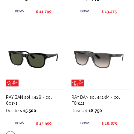
11.790
13.275
$
$
RAY BAN sol 4428 - col
RAY BAN sol 4413M - col
60131
F69111
Desde
15.500
Desde
18.750
$
$
13.950
16.875
$
$