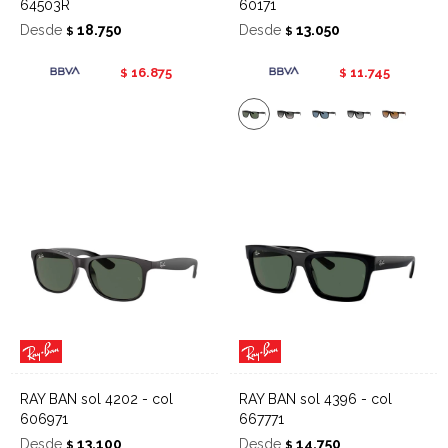
64503R
60171
Desde
18.750
Desde
13.050
$
$
16.875
11.745
$
$
RAY BAN sol 4202 - col
RAY BAN sol 4396 - col
606971
667771
Desde
13.100
Desde
14.750
$
$