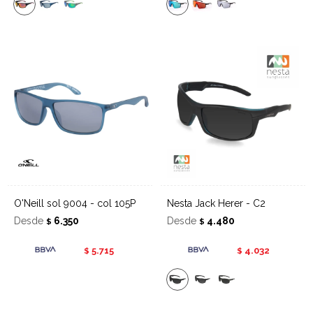
O'Neill sol 9004 - col 105P
Nesta Jack Herer - C2
Desde
6.350
Desde
4.480
$
$
5.715
4.032
$
$