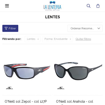

LENTES
Recomendados
Quitar filtros
Filtrando por:
Lentes
Forma:
Envolvente
O'Neill sol Zepol - col 127P
O'Neill sol Anahola - col