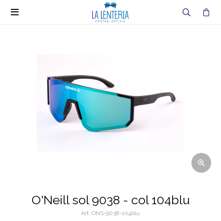

O'Neill sol 9038 - col 104blu
ONS-9038-104blu