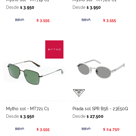
Desde
3.950
Desde
3.950
$
$
3.555
3.555
$
$
Mytho sol - MT721 C1
Prada sol SPR B56 - 23E50Q
Desde
3.950
Desde
27.500
$
$
3.555
24.750
$
$