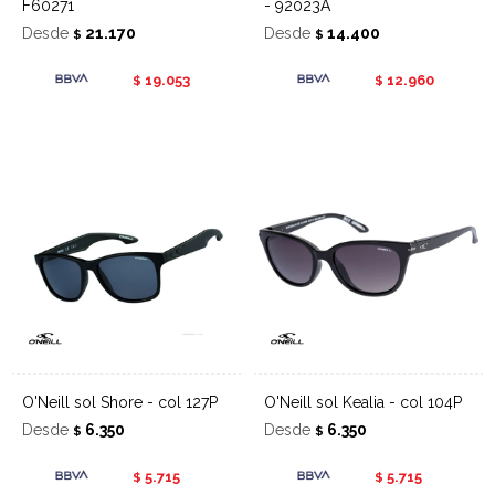
F60271
- 92023A
Desde
21.170
Desde
14.400
$
$
19.053
12.960
$
$
O'Neill sol Shore - col 127P
O'Neill sol Kealia - col 104P
Desde
6.350
Desde
6.350
$
$
5.715
5.715
$
$