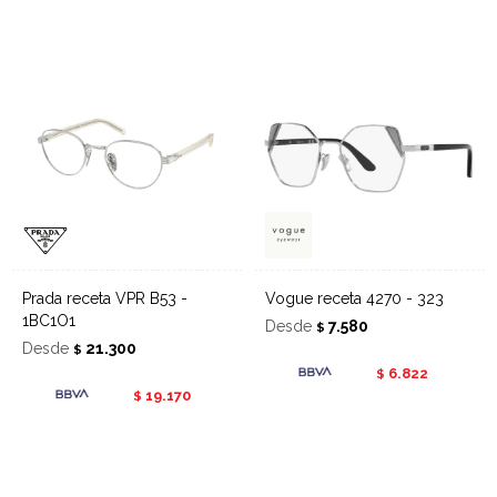
Prada receta VPR B53 -
Vogue receta 4270 - 323
1BC1O1
Desde
7.580
$
Desde
21.300
$
6.822
$
19.170
$