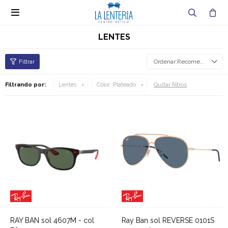

LENTES
Recomendados
Quitar filtros
Filtrando por:
Lentes
Color:
Plateado
RAY BAN sol 4607M - col
Ray Ban sol REVERSE 0101S