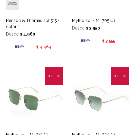
Benson & Thomas sol 515 -
Mytho sol - MT705 C1
color 1
Desde
3.950
$
Desde
4.960
$
3.555
$
4.464
$
Mytho sol - MT719 C1
Mytho sol - MT720 C1