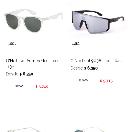
O'Neill sol Summerlea - col
O'Neill sol 9038 - col 104sil
113P
Desde
6.350
$
Desde
6.350
$
5.715
$
5.715
$