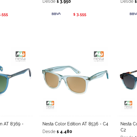
Desde
3.950
Desde
$
3.555
3.555
$
Nesta Color Edition AT 8536 - C4
Nesta Color Edition ATM 1190 -
C2
Desde
4.480
$