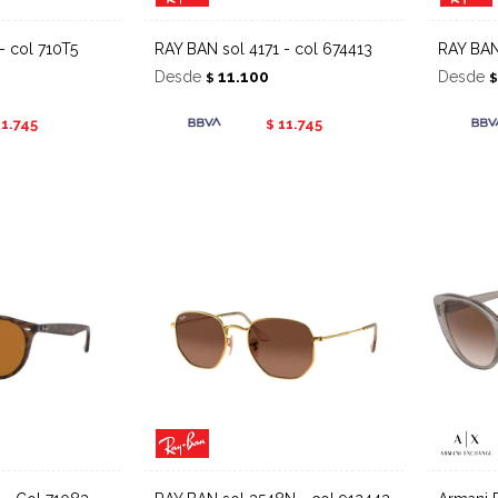
- col 710T5
RAY BAN sol 4171 - col 674413
RAY BA
Desde
11.100
Desde
$
11.745
11.745
$