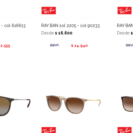
 - col 616613
RAY BAN sol 2205 - col 90233
RAY BA
Desde
16.600
Desde
$
12.555
14.940
$