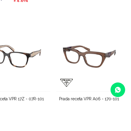
4.464
$
receta VPR 17Z - 07R-101
Prada receta VPR A06 - 170-101
16.700
Desde
21.300
$
$
15.030
19.170
$
$