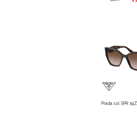
$
Prada sol SPR 19
Desde
25.500
$
$