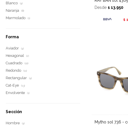
RAY BAN sol 4305
Blanco
(4)
Desde
13.950
$
Naranja
(8)
Marmolado
(1)
$
Forma
Aviador
(4)
Hexagonal
(2)
Cuadrado
(10)
Redondo
(11)
Rectangular
(4)
Cat-Eye
(13)
Envolvente
(1)
Sección
Mytho sol 736 - c
Hombre
(4)