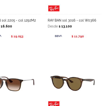
N sol 2205 - col 1292M2
RAY BAN sol 3016 - col W0366
16.600
Desde
13.100
$
$
19.053
11.790
$
$