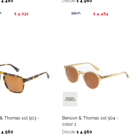
4.480
Desde
4.960
$
$
4.032
4.464
$
$
Benson & Thomas sol 504 -
color 1
4.960
Desde
4.960
$
$