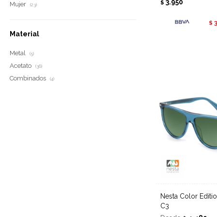
3.950
$
Mujer
(23)
$
Material
Metal
(5)
Acetato
(36)
Combinados
(4)
Nesta Color Edition AT 8369 -
C3