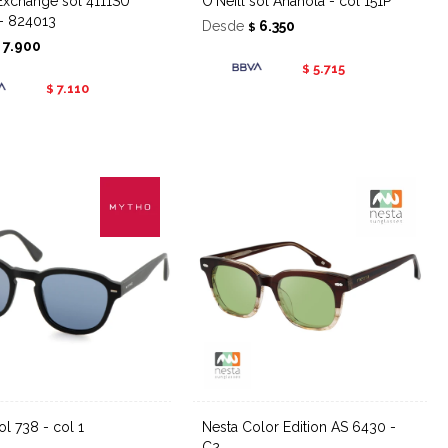
O'Neill sol Anahola - col 151P
- 824013
Desde
6.350
$
7.900
$
5.715
$
7.110
$
sol 738 - col 1
Nesta Color Edition AS 6430 -
C2