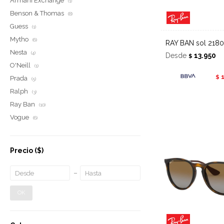
Armani Exchange
(1)
Benson & Thomas
(8)
Guess
(1)
Mytho
(6)
RAY BAN sol 2180
Nesta
(4)
Desde
13.950
$
O'Neill
(1)
$
Prada
(5)
Ralph
(3)
Ray Ban
(10)
Vogue
(6)
Precio
($)
OK