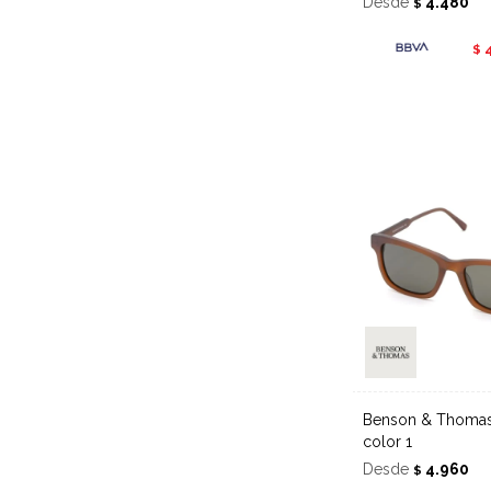
Desde
4.480
$
$
Benson & Thomas sol 517 -
color 1
Desde
4.960
$