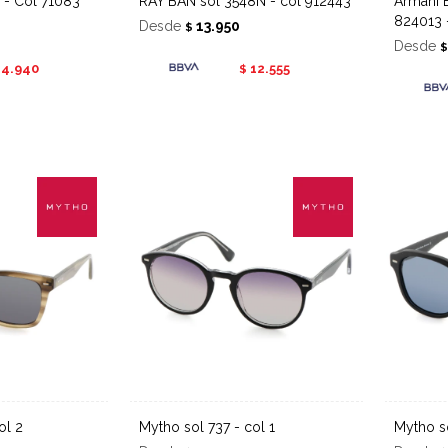
 - Col 71083
RAY BAN sol 3548N - col 912443
Armani Exchange sol 4111SU
824013 
Desde
13.950
$
Desde
14.940
12.555
$
ol 2
Mytho sol 737 - col 1
Mytho 