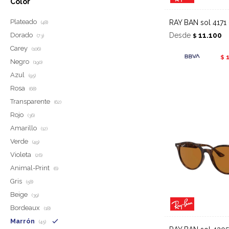
Color
Plateado
RAY BAN sol 4171 
(48)
Desde
11.100
Dorado
$
(73)
Carey
(106)
$
Negro
(190)
Azul
(95)
Rosa
(68)
Transparente
(62)
Rojo
(36)
Amarillo
(12)
Verde
(49)
Violeta
(26)
Animal-Print
(6)
Gris
(58)
Beige
(39)
Bordeaux
(18)
Marrón
(45)