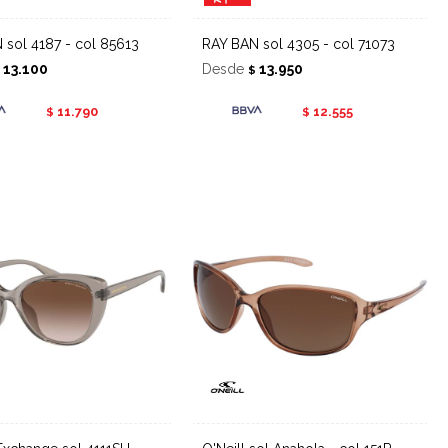
N sol 4187 - col 85613
RAY BAN sol 4305 - col 71073
13.100
Desde
13.950
$
$
11.790
12.555
$
$