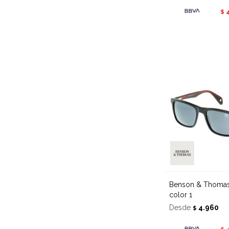
$
Benson & Thomas sol 506 -
color 1
Desde
4.960
$