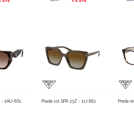
4.464
4.464
$
Z - 2AU-6S1
Prada sol SPR 23Z - 11J-6E1
Prada 
Desde
25.500
Desde
$
22.950
22.950
$