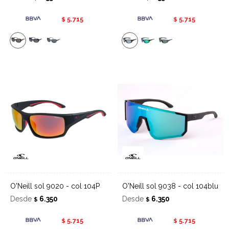
5.715
5.715
$
$
O'Neill sol 9020 - col 104P
O'Neill sol 9038 - col 104blu
Desde
6.350
Desde
6.350
$
$
5.715
5.715
$
$