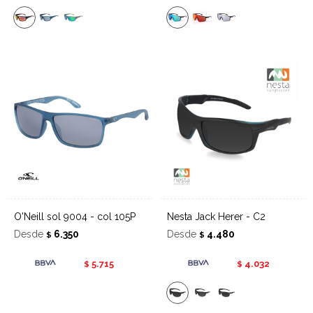
O'Neill sol 9004 - col 105P
Nesta Jack Herer - C2
Desde
6.350
Desde
4.480
$
$
5.715
4.032
$
$