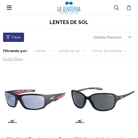

LENTES DE SOL
Recomendados
Filtrando por:
Lentes
Lentes de sol
Forma:
Envolvente
Quitar filtros