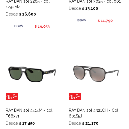
RAY BAN sol 2205 - col
RAY BAN sol 3025 - col 001
1292M2
Desde
13.100
$
Desde
16.600
$
11.790
$
19.053
$
RAY BAN sol 4414M - col
RAY BAN sol 4321CH - Col
F68371
601S5J
Desde
17.450
Desde
21.170
$
$