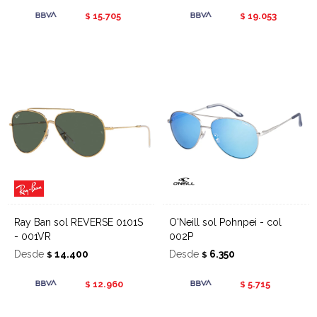
15.705
19.053
$
$
Ray Ban sol REVERSE 0101S
O'Neill sol Pohnpei - col
- 001VR
002P
Desde
14.400
Desde
6.350
$
$
12.960
5.715
$
$