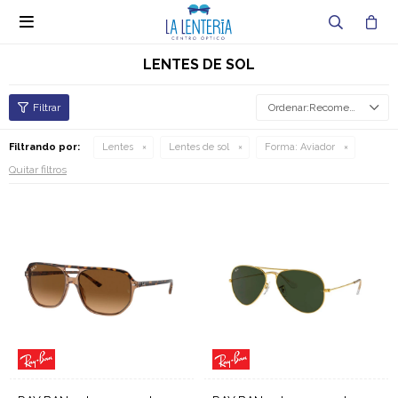

LENTES DE SOL
Recomendados
Filtrando por:
Lentes
Lentes de sol
Forma:
Aviador
Quitar filtros