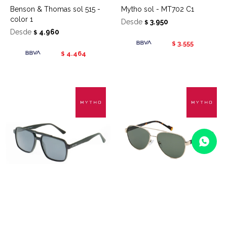
Benson & Thomas sol 515 -
Mytho sol - MT702 C1
color 1
Desde
3.950
$
Desde
4.960
$
3.555
$
4.464
$
Mytho sol - MT710 C1
Mytho sol - MT724 C1
Desde
3.950
Desde
3.950
$
$