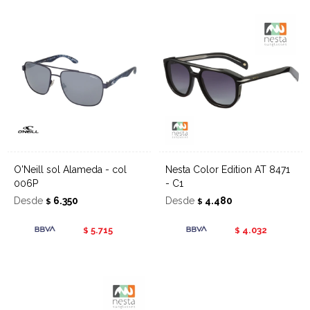
O'Neill sol Alameda - col
Nesta Color Edition AT 8471
006P
- C1
Desde
6.350
Desde
4.480
$
$
5.715
4.032
$
$