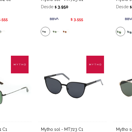
Desde
3.950
Desde
$
3.555
3.555
$
1 C1
Mytho sol - MT723 C1
Mytho 