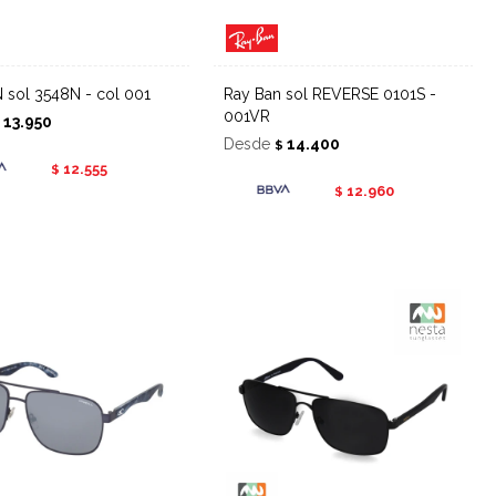
N sol 3548N - col 001
Ray Ban sol REVERSE 0101S -
001VR
13.950
$
Desde
14.400
$
12.555
$
12.960
$