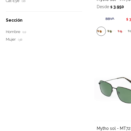
Cat-Eye
(18)
Desde
3.950
$
$
Sección
Hombre
(11)
Mujer
(38)
Mytho sol - MT72