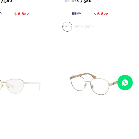
7.580
Desde
7.580
$
$
6.822
6.822
$
$
receta 6049 - 9116
Ralph receta 6050 - 9116
8.990
Desde
8.990
$
$