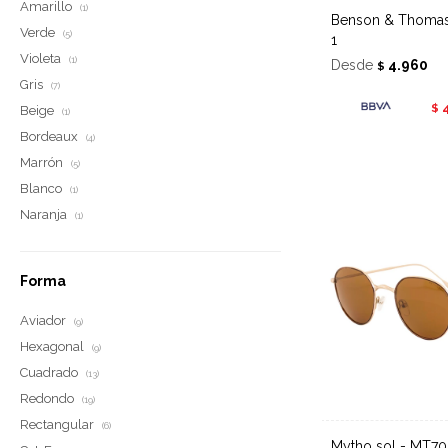
Amarillo
(1)
Benson & Thomas sol 500 - col
Verde
(5)
1
Violeta
(1)
Desde
4.960
$
Gris
(7)
$
Beige
(1)
Bordeaux
(4)
Marrón
(5)
Blanco
(1)
Naranja
(1)
Forma
Aviador
(9)
Hexagonal
(9)
Cuadrado
(13)
Redondo
(19)
Rectangular
(6)
Mytho sol - MT7