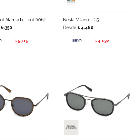
l sol Alameda - col 006P
Nesta Milano - C5
6.350
Desde
4.480
$
$
5.715
4.032
$
$