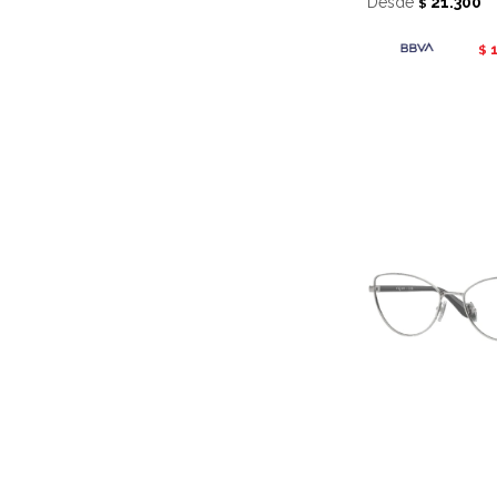
Desde
21.300
$
$
Vogue receta 428
Desde
7.580
$