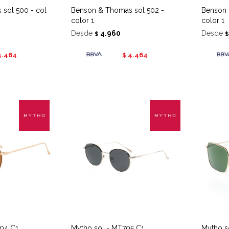
Benson & Thomas sol 502 -
Benson & Thomas sol 513 -
color 1
color 1
Desde
4.960
Desde
$
4.464
4.464
$
004 C1
Mytho sol - MT705 C1
Mytho 