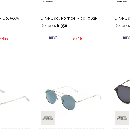
- Col 5075
O'Neill sol Pohnpei - col 002P
O'Neil
Desde
6.350
Desde
$
6.435
5.715
$