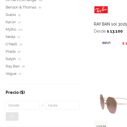
(10)
Benson & Thomas
(6)
Guess
(5)
Karün
(2)
RAY BAN sol 3025
Mytho
(22)
Desde
13.100
$
Nesta
(1)
$
O'Neill
(2)
Prada
(6)
Ralph
(7)
Ray Ban
(6)
Vogue
(7)
Precio
($)
OK