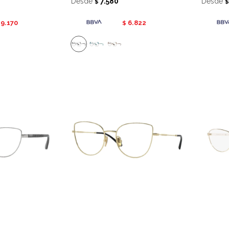
Desde
7.580
Desde
$
19.170
6.822
$
5 - 323
Vogue receta 4298T - 5191
Ralph 
Desde
7.580
Desde
$