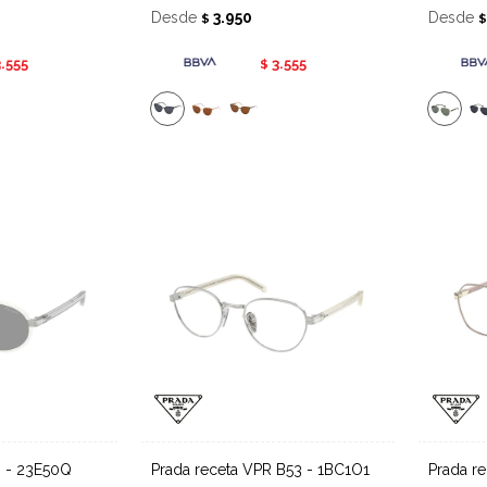
Desde
3.950
Desde
$
3.555
3.555
$
6 - 23E50Q
Prada receta VPR B53 - 1BC1O1
Prada r