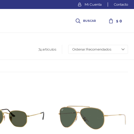
Contacto
0
$
74 artículos
Recomendados