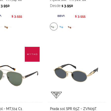
3.950
Desde
3.950
$
$
3.555
3.555
$
$
sol - MT724 C1
Prada sol SPR 65Z - ZVN09T