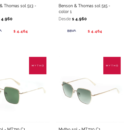
Benson & Thomas sol 515 -
color 1
4.960
Desde
4.960
$
$
4.464
4.464
$
$
sol - MT719 C1
Mytho sol - MT720 C1