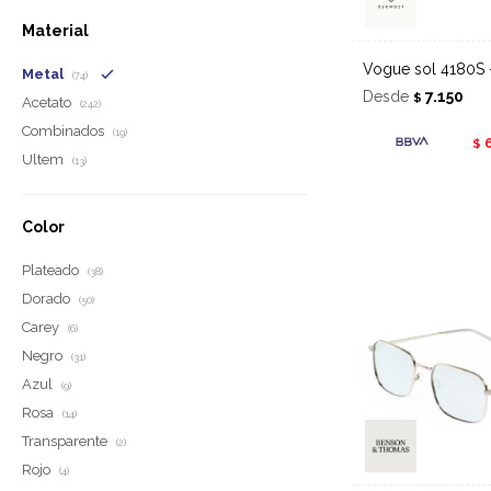
Material
Vogue sol 4180S 
Metal
(74)
Desde
7.150
$
Acetato
(242)
Combinados
(19)
$
Ultem
(13)
Color
Plateado
(38)
Dorado
(50)
Carey
(6)
Negro
(31)
Azul
(9)
Rosa
(14)
Transparente
(2)
Rojo
(4)