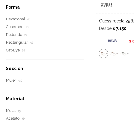
Forma
Hexagonal
(2)
Guess receta 298
Cuadrado
(2)
Desde
7.150
$
Redondo
(1)
$
Rectangular
(1)
Cat-Eye
(5)
Sección
Mujer
(11)
Material
Metal
(5)
Acetato
(6)