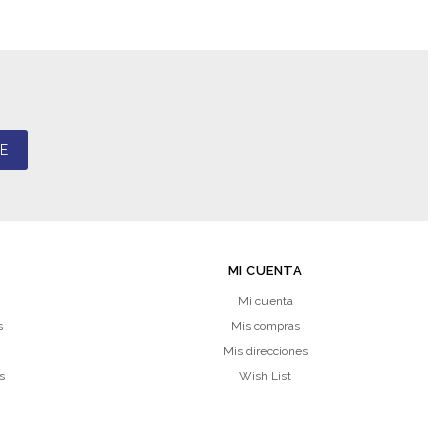
E
MI CUENTA
Mi cuenta
s
Mis compras
Mis direcciones
s
Wish List