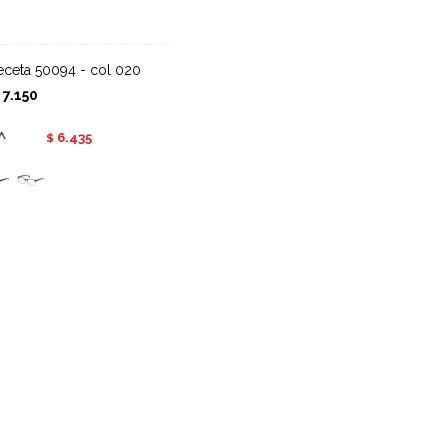
receta 50094 - col 020
7.150
$
6.435
$