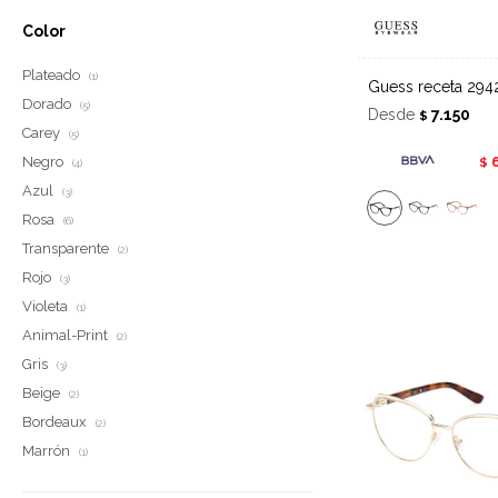
Color
Plateado
(1)
Guess receta 294
Dorado
(5)
Desde
7.150
$
Carey
(5)
Negro
$
(4)
Azul
(3)
Rosa
(6)
Transparente
(2)
Rojo
(3)
Violeta
(1)
Animal-Print
(2)
Gris
(3)
Beige
(2)
Bordeaux
(2)
Marrón
(1)