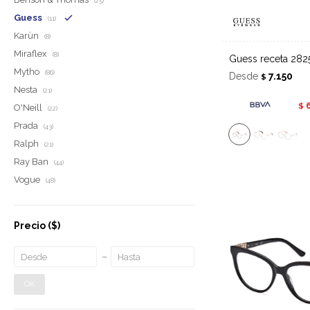
(25)
Guess
(11)
Karün
(8)
Miraflex
(8)
Guess receta 282
Mytho
(86)
Desde
7.150
$
Nesta
(21)
$
O'Neill
(22)
Prada
(43)
Ralph
(21)
Ray Ban
(44)
Vogue
(48)
Precio
($)
OK