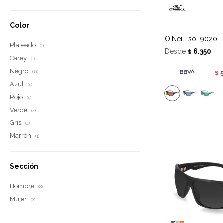
Color
O'Neill sol 9020 
Plateado
(1)
Desde
6.350
$
Carey
(1)
Negro
$
(11)
Azul
(5)
Rojo
(5)
Verde
(4)
Gris
(4)
Marrón
(1)
Sección
Hombre
(8)
Mujer
(2)