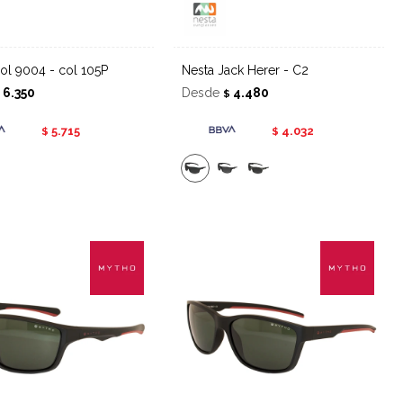
l sol 9004 - col 105P
Nesta Jack Herer - C2
6.350
Desde
4.480
$
$
5.715
4.032
$
$