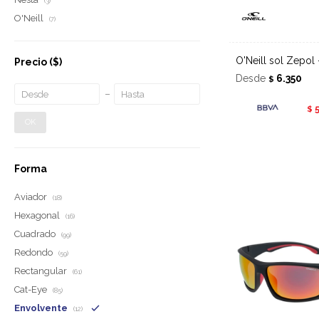
(3)
O'Neill
(7)
O'Neill sol Zepol
Precio
($)
Desde
6.350
$
$
OK
Forma
Aviador
(18)
Hexagonal
(16)
Cuadrado
(99)
Redondo
(59)
Rectangular
(61)
Cat-Eye
(85)
Envolvente
(12)