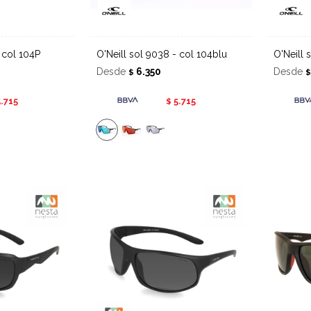
- col 104P
O'Neill sol 9038 - col 104blu
O'Neil
Desde
6.350
Desde
$
5.715
5.715
$