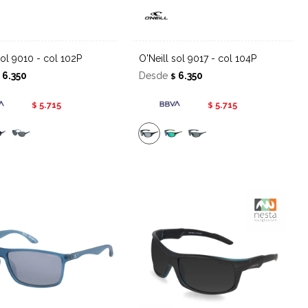
l sol 9010 - col 102P
O'Neill sol 9017 - col 104P
6.350
Desde
6.350
$
$
5.715
5.715
$
$