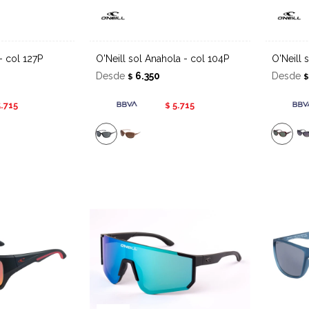
 - col 127P
O'Neill sol Anahola - col 104P
O'Neil
Desde
6.350
Desde
$
5.715
5.715
$