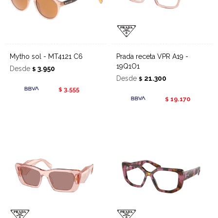
Mytho sol - MT4121 C6
Prada receta VPR A19 -
19Q1O1
Desde
3.950
$
Desde
21.300
$
3.555
$
19.170
$