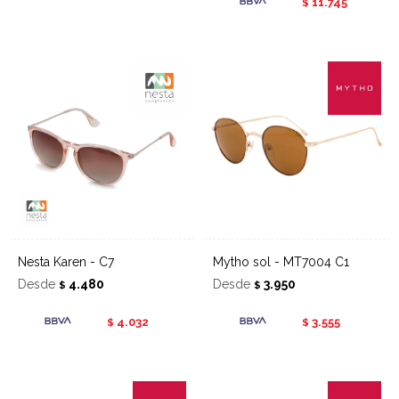
11.745
$
Nesta Karen - C7
Mytho sol - MT7004 C1
Desde
4.480
Desde
3.950
$
$
4.032
3.555
$
$