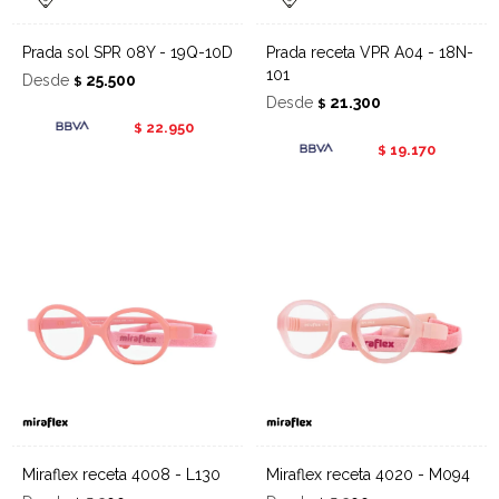
Prada sol SPR 08Y - 19Q-10D
Prada receta VPR A04 - 18N-
101
Desde
25.500
$
Desde
21.300
$
22.950
$
19.170
$
Miraflex receta 4008 - L130
Miraflex receta 4020 - M094