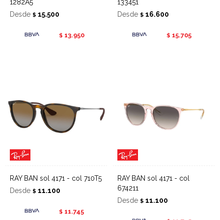
1282A5
133451
Desde
15.500
Desde
16.600
$
$
13.950
15.705
$
$
RAY BAN sol 4171 - col 710T5
RAY BAN sol 4171 - col
674211
Desde
11.100
$
Desde
11.100
$
11.745
$