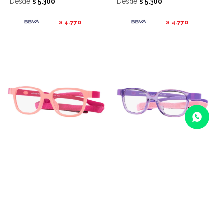
Desde
5.300
Desde
5.300
$
$
4.770
4.770
$
$
Miraflex receta 4002 - K605
Miraflex receta 4002 - K607
Desde
5.300
Desde
5.300
$
$
4.770
4.770
$
$